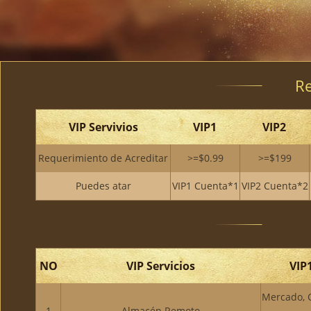
R
VIP Servivios
VIP1
VIP2
Requerimiento de Acreditar
>=$0.99
>=$199
Puedes atar
VIP1 Cuenta*1
VIP2 Cuenta*2
NO
VIP Servicios
VIP
Mercado, 
1
Almacén Remoto